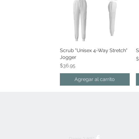
Scrub "Unisex 4-Way Stretch"
Vista rápida
S
Jogger
P
$
Precio
$36.95
Agregar al carrito
Contact Us
787-746-3436
info@btsuniforms.com
Danos "LIKE"