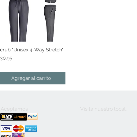
crub "Unisex 4-Way Stretch"
Vista rápida
recio
30.95
Agregar al carrito
Aceptamos
Visita nuestro local.