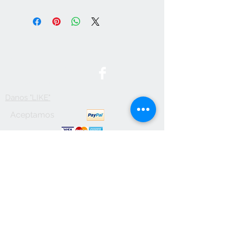
Contact Us
787-746-3436
info@btsuniforms.com
Danos "LIKE"
Aceptamos
Visita nuestro
local.