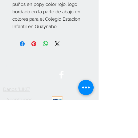
puños en popy color rojo, logo
bordado en la parte de abajo en
colores para el Colegio Estacion
Infantil en Guaynabo.
Contact Us
787-746-3436
info@btsuniforms.com
Danos "LIKE"
Aceptamos
Visita nuestro
local.