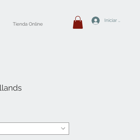
Iniciar sesión
Tienda Online
llands
io
ta