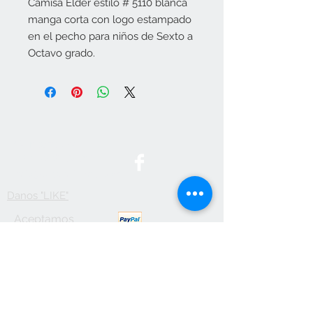
Camisa Elder estilo # 5110 blanca
manga corta con logo estampado
en el pecho para niños de Sexto a
Octavo grado.
Contact Us
787-746-3436
info@btsuniforms.com
Danos "LIKE"
Aceptamos
Visita nuestro
local.