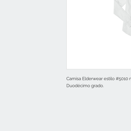
Camisa Elderwear estilo #5010 
Duodécimo grado.
Contact Us
787-746-3436